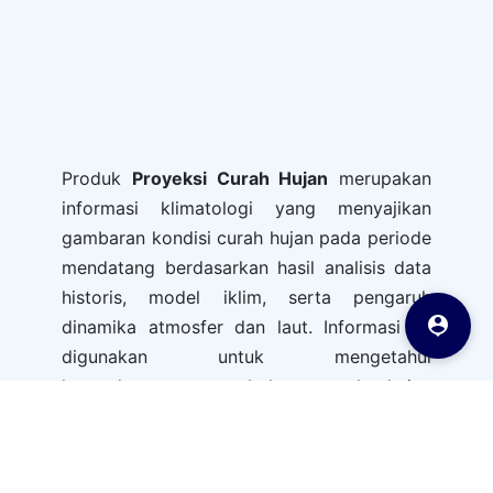
Produk
Proyeksi Curah Hujan
merupakan
informasi klimatologi yang menyajikan
gambaran kondisi curah hujan pada periode
mendatang berdasarkan hasil analisis data
historis, model iklim, serta pengaruh

dinamika atmosfer dan laut. Informasi ini
digunakan untuk mengetahui
kecenderungan perubahan curah hujan
dibandingkan kondisi normal klimatologis di
suatu wilayah.
Visualisasi produk disajikan dalam bentuk