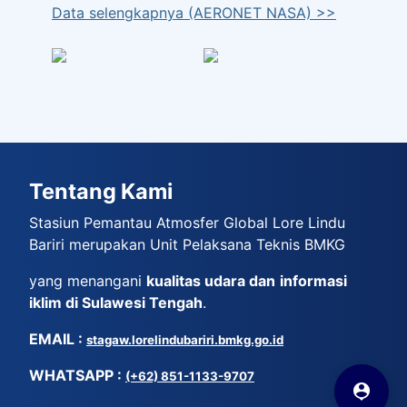
Data selengkapnya (AERONET NASA) >>
Tentang Kami
Stasiun Pemantau Atmosfer Global Lore Lindu
Bariri merupakan Unit Pelaksana Teknis BMKG
yang menangani
kualitas udara dan
informasi
iklim di Sulawesi Tengah
.
EMAIL
:
stagaw.lorelindubariri.bmkg.go.id
WHATSAPP :
(+62) 851-1133-9707
