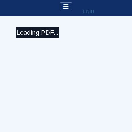
EN
ID
Loading PDF...