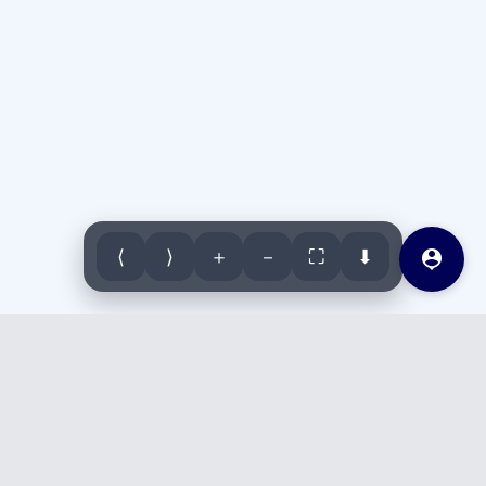
⟨
⟩
＋
－
⛶
⬇

Arsip Buletin Bulanan