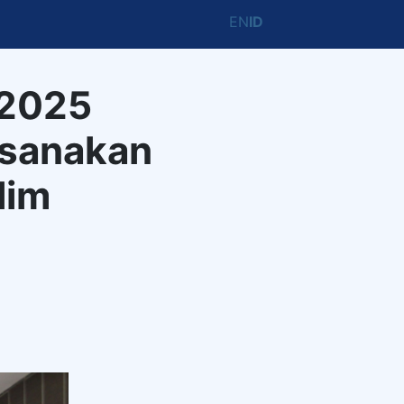
EN
ID
 2025
ksanakan
lim