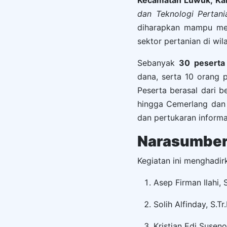
Kecamatan Luwuk, Kab
dan Teknologi Pertani
diharapkan mampu men
sektor pertanian di wil
Sebanyak
30 peserta
dana, serta 10 orang 
Peserta berasal dari 
hingga Cemerlang dan 
dan pertukaran informa
Narasumber 
Kegiatan ini menghadir
Asep Firman Ilahi, 
Solih Alfinday, S.T
Kristian Edi Susen