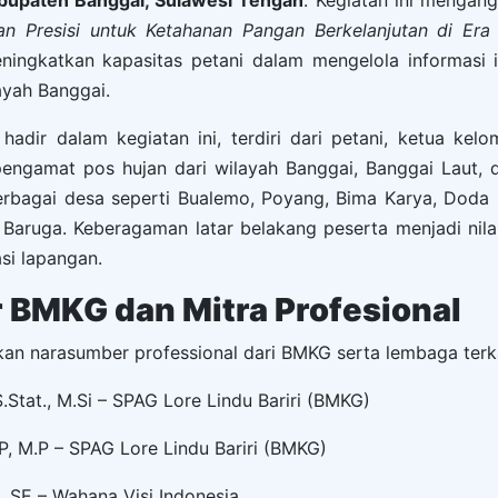
upaten Banggai, Sulawesi Tengah
. Kegiatan ini mengan
an Presisi untuk Ketahanan Pangan Berkelanjutan di Era 
ingkatkan kapasitas petani dalam mengelola informasi 
ayah Banggai.
hadir dalam kegiatan ini, terdiri dari petani, ketua kel
pengamat pos hujan dari wilayah Banggai, Banggai Laut, 
berbagai desa seperti Bualemo, Poyang, Bima Karya, Doda
Baruga. Keberagaman latar belakang peserta menjadi nila
si lapangan.
BMKG dan Mitra Profesional
kan narasumber professional dari BMKG serta lembaga terkai
S.Stat., M.Si – SPAG Lore Lindu Bariri (BMKG)
r.P, M.P – SPAG Lore Lindu Bariri (BMKG)
o, SE – Wahana Visi Indonesia