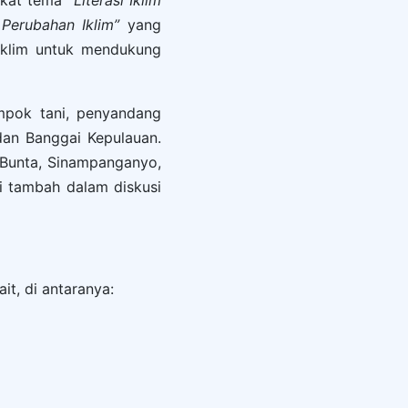
gkat tema
“Literasi Iklim
Perubahan Iklim”
yang
iklim untuk mendukung
ompok tani, penyandang
dan Banggai Kepulauan.
 Bunta, Sinampanganyo,
i tambah dalam diskusi
t, di antaranya: