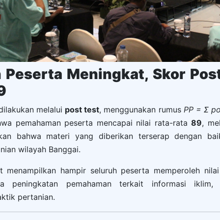
Peserta Meningkat, Skor Post
9
dilakukan melalui
post test
, menggunakan rumus
PP = Σ po
hwa pemahaman peserta mencapai nilai rata-rata
89
, me
kan bahwa materi yang diberikan terserap dengan ba
nian wilayah Banggai.
t menampilkan hampir seluruh peserta memperoleh nilai 
ya peningkatan pemahaman terkait informasi iklim,
tik pertanian.