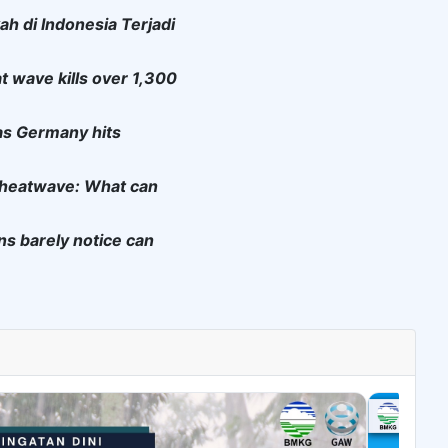
ah di Indonesia Terjadi
at wave kills over 1,300
as Germany hits
d heatwave: What can
ns barely notice can