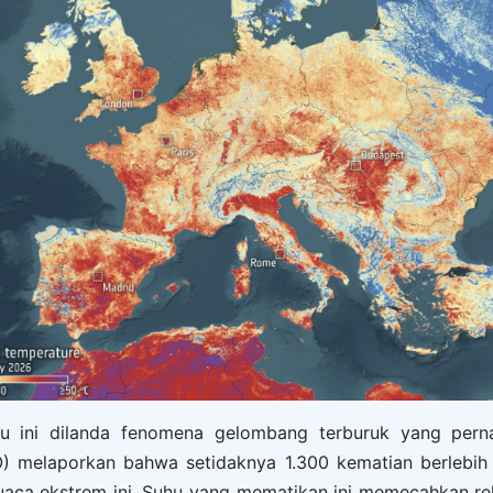
u ini dilanda fenomena gelombang terburuk yang pernah
 melaporkan bahwa setidaknya 1.300 kematian berlebih te
uaca ekstrem ini. Suhu yang mematikan ini memecahkan re