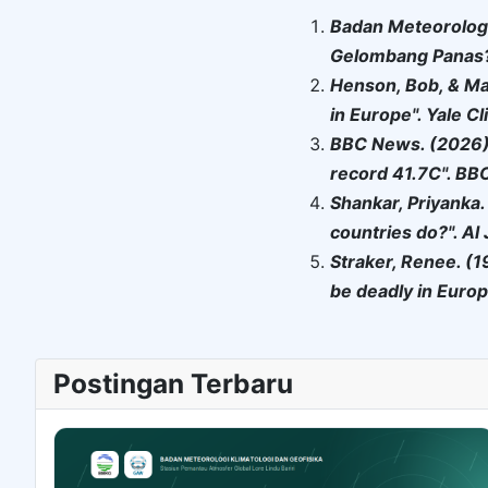
Badan Meteorologi,
Gelombang Panas?
Henson, Bob, & Mast
in Europe". Yale C
BBC News. (2026).
record 41.7C". BB
Shankar, Priyanka
countries do?". Al
Straker, Renee. (1
be deadly in Euro
Postingan Terbaru