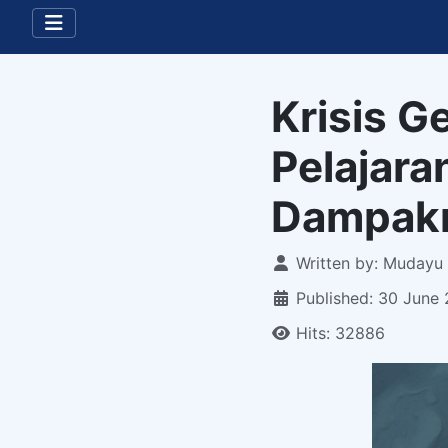
Krisis G
Pelajara
Dampakny
Details
Written by:
Mudayu E
Published: 30 June
Hits: 32886