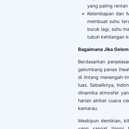
yang paling rentan
Kelembapan dan Ma
membuat suhu tera
buruk lagi, suhu ma
tubuh kehilangan k
Bagaimana Jika Gelom
Berdasarkan penjelasa
gelombang panas (heatw
di lintang menengah-ti
luas. Sebaliknya, Indo
dinamika atmosfer yan
harian akibat cuaca c
kemarau.
Meskipun demikian, k
yang sangat tinggi 