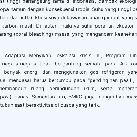
at tinggi berlangsung lama di Indonesia, dampak ekolog
opa namun dengan konsekuensi tropis. Suhu yang tinggi b
han (karhutla), khususnya di kawasan lahan gambut yang 
karbon masif. Di lautan, naiknya suhu perairan ekuator 
arang (coral bleaching) massal yang mengancam keanekar
n Adaptasi Menyikapi eskalasi krisis ini, Program L
 negara-negara tidak bergantung semata pada AC konv
i banyak energi dan menggunakan gas refrigeran yan
lusi mendasar harus bertumpu pada "pendinginan pasif",
embangun ruang perlindungan iklim, serta menera
ipasi) panas. Sementara itu, BMKG juga mengimbau mas
tubuh saat beraktivitas di cuaca yang terik.