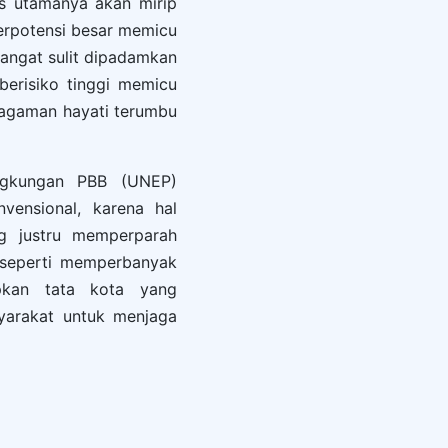
is utamanya akan mirip
erpotensi besar memicu
sangat sulit dipadamkan
berisiko tinggi memicu
agaman hayati terumbu
ingkungan PBB (UNEP)
ensional, karena hal
g justru memperparah
 seperti memperbanyak
pkan tata kota yang
yarakat untuk menjaga