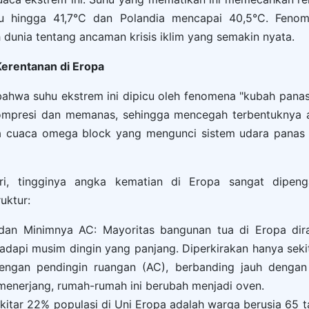
 hingga 41,7°C dan Polandia mencapai 40,5°C. Fenom
h dunia tentang ancaman krisis iklim yang semakin nyata.
erentanan di Eropa
bahwa suhu ekstrem ini dipicu oleh fenomena "kubah pana
ompresi dan memanas, sehingga mencegah terbentuknya aw
la cuaca omega block yang mengunci sistem udara panas 
iri, tingginya angka kematian di Eropa sangat dipeng
uktur:
dan Minimnya AC: Mayoritas bangunan tua di Eropa di
dapi musim dingin yang panjang. Diperkirakan hanya seki
engan pendingin ruangan (AC), berbanding jauh dengan 
enerjang, rumah-rumah ini berubah menjadi oven.
ekitar 22% populasi di Uni Eropa adalah warga berusia 65 