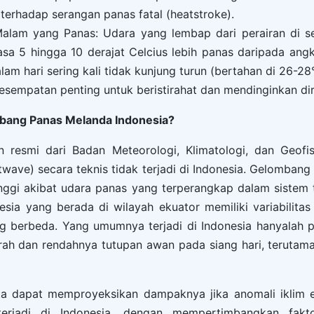
 terhadap serangan panas fatal (heatstroke).
lam yang Panas: Udara yang lembap dari perairan di se
sa 5 hingga 10 derajat Celcius lebih panas daripada angk
lam hari sering kali tidak kunjung turun (bertahan di 26-28
esempatan penting untuk beristirahat dan mendinginkan dir
bang Panas Melanda Indonesia?
n resmi dari Badan Meteorologi, Klimatologi, dan Geof
ave) secara teknis tidak terjadi di Indonesia. Gelomban
nggi akibat udara panas yang terperangkap dalam sistem 
nesia yang berada di wilayah ekuator memiliki variabilit
g berbeda. Yang umumnya terjadi di Indonesia hanyalah 
erah dan rendahnya tutupan awan pada siang hari, teruta
ita dapat memproyeksikan dampaknya jika anomali iklim
terjadi di Indonesia, dengan mempertimbangkan fakto