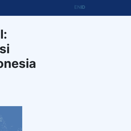
EN
ID
l:
si
onesia