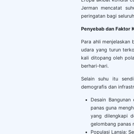
Jerman mencatat suhu
peringatan bagi seluru
Penyebab dan Faktor K
Para ahli menjelaskan 
udara yang turun terk
kali ditopang oleh po
berhari-hari.
Selain suhu itu send
demografis dan infrastr
Desain Bangunan 
panas guna mengha
yang dilengkapi d
gelombang panas m
Populasi Lansia: S