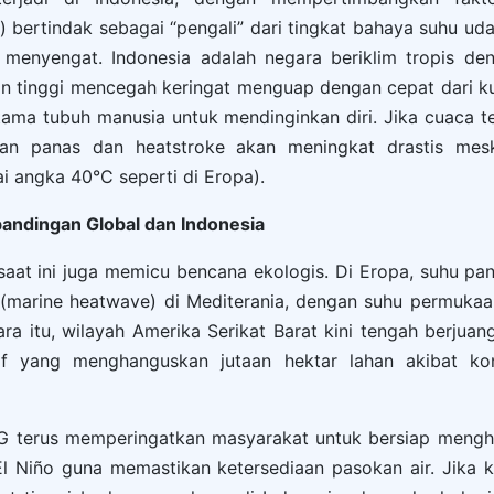
 bertindak sebagai “pengali” dari tingkat bahaya suhu ud
 menyengat. Indonesia adalah negara beriklim tropis d
an tinggi mencegah keringat menguap dengan cepat dari ku
tama tubuh manusia untuk mendinginkan diri. Jika cuaca t
ahan panas dan heatstroke akan meningkat drastis mes
 angka 40°C seperti di Eropa).
andingan Global dan Indonesia
aat ini juga memicu bencana ekologis. Di Eropa, suhu pana
(marine heatwave) di Mediterania, dengan suhu permukaa
ara itu, wilayah Amerika Serikat Barat kini tengah berj
f yang menghanguskan jutaan hektar lahan akibat ko
MKG terus memperingatkan masyarakat untuk bersiap meng
l Niño guna memastikan ketersediaan pasokan air. Jika 